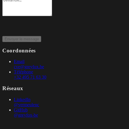
Envoyer le message
Coordonnées
Email
cve@greyfox.be
Téléphone
+32 495 71 63 30
Réseaux
LinkedIn
@vermeulenc
GitHub
@greyfox-be